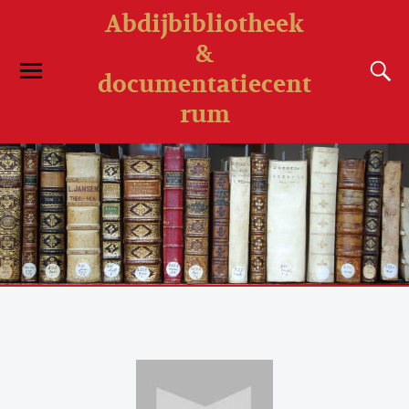
Abdijbibliotheek
&
documentatiecent
rum