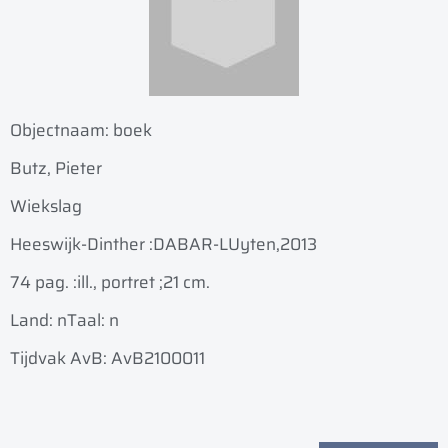
Objectnaam:
boek
Butz, Pieter
Wiekslag
Heeswijk-Dinther :
DABAR-LUyten,
2013
74 pag. :
ill., portret ;
21 cm.
Land: n
Taal: n
Tijdvak AvB: AvB2100011