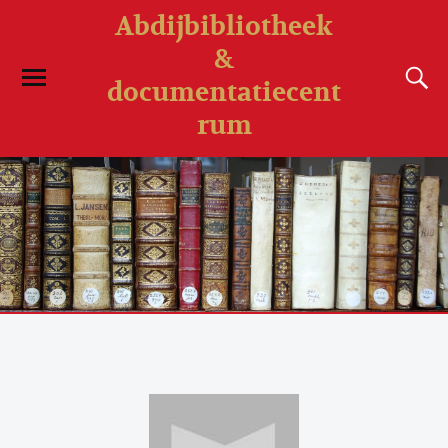
Abdijbibliotheek
&
documentatiecent
rum