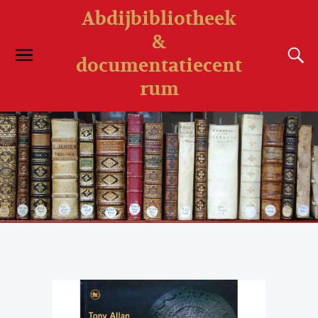
Abdijbibliotheek
&
documentatiecent
rum