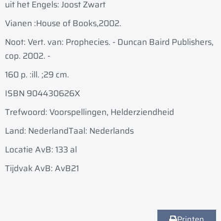
uit het Engels: Joost Zwart
Vianen :
House of Books,
2002.
Noot: Vert. van: Prophecies. - Duncan Baird Publishers,
cop. 2002. -
160 p. :
ill. ;
29 cm.
ISBN 904430626X
Trefwoord: Voorspellingen, Helderziendheid
Land: Nederland
Taal: Nederlands
Locatie AvB: 133 al
Tijdvak AvB: AvB21
Printen