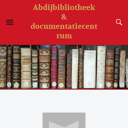
Abdijbibliotheek
&
documentatiecent
rum