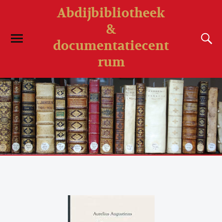
Abdijbibliotheek
&
documentatiecent
rum