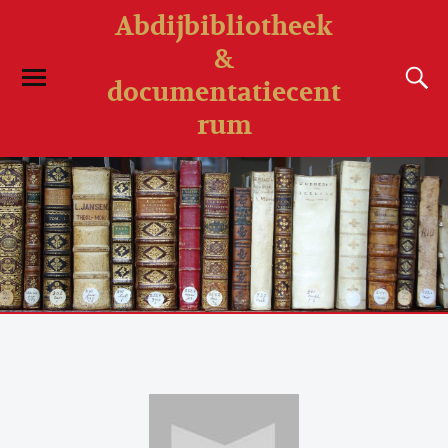
Abdijbibliotheek
&
documentatiecent
rum