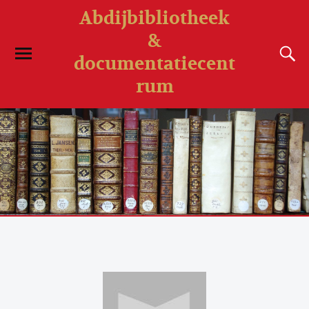
Abdijbibliotheek
&
documentatiecent
rum