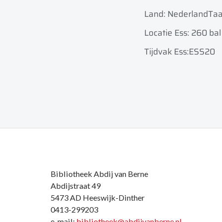
Land: Nederland
Taa
Locatie Ess: 260 bal
Tijdvak Ess:ESS20
Bibliotheek Abdij van Berne
Abdijstraat 49
5473 AD Heeswijk-Dinther
0413-299203
e-mail:
bibliotheek@abdijvanberne.nl