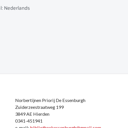
l: Nederlands
Norbertijnen Priorij De Essenburgh
Zuiderzeestraatweg 199
3849 AE Hierden
0341-451941
e-mail:
bibliotheekessenburgh@gmail.com