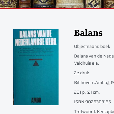
Balans
Objectnaam:
boek
Balans van de Neder
Veldhuis e.a,
2e druk
Bilthoven :
Ambo,
[ 1
281 p. :
21 cm.
ISBN 9026303165
Trefwoord: Kerkop