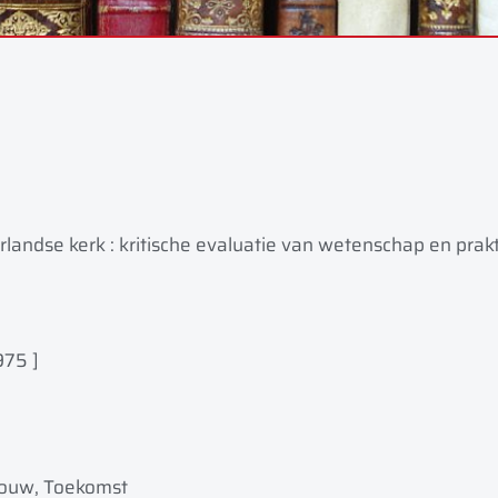
landse kerk : kritische evaluatie van wetenschap en prakt
975 ]
bouw, Toekomst