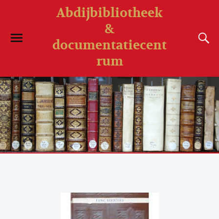
Abdijbibliotheek
&
documentatiecent
rum