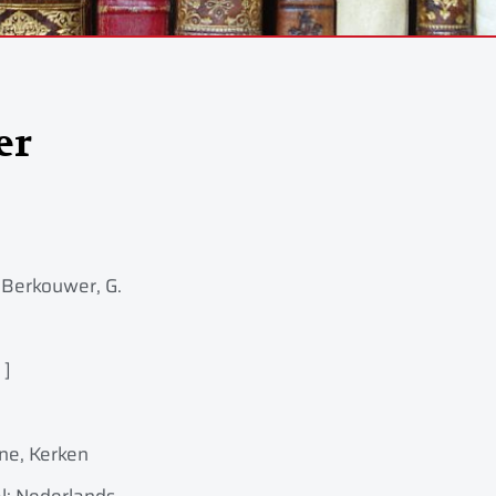
er
 Berkouwer, G.
 ]
ne, Kerken