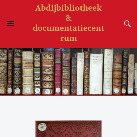
Abdijbibliotheek
&
documentatiecent
rum