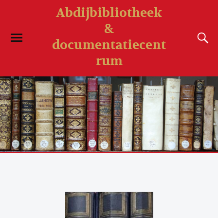
Abdijbibliotheek
&
documentatiecent
rum