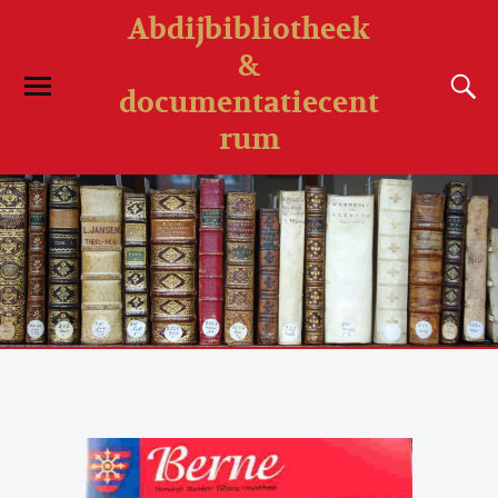
Abdijbibliotheek
&
documentatiecent
rum