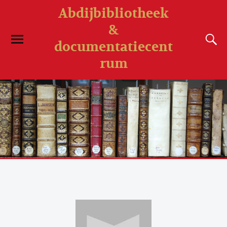
Abdijbibliotheek
&
documentatiecent
rum