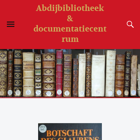
Abdijbibliotheek
&
documentatiecent
rum