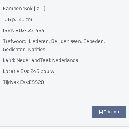
Kampen :
Kok,
[ z.j. ]
106 p. :
20 cm.
ISBN 9024231434
Trefwoord: Liederen, Belijdenissen, Gebeden,
Gedichten, Notities
Land: Nederland
Taal: Nederlands
Locatie Ess: 245 bou w
Tijdvak Ess:ESS20
Printen