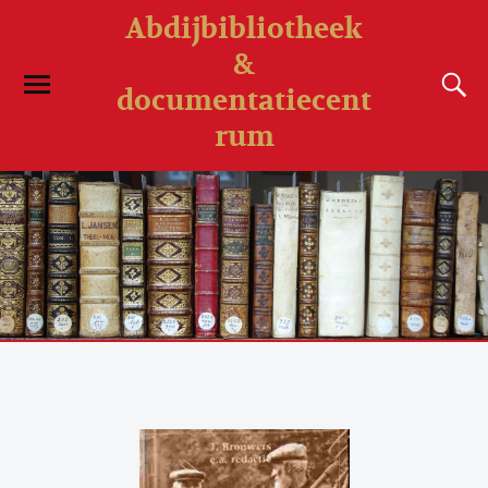
Abdijbibliotheek
&
documentatiecent
rum