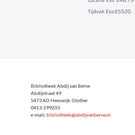
Locatie Ess: 248.79
Tijdvak Ess:ESS20
Bibliotheek Abdij van Berne
Abdijstraat 49
5473 AD Heeswijk-Dinther
0413-299203
e-mail:
bibliotheek@abdijvanberne.nl