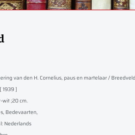
d
ring van den H. Cornelius, paus en martelaar / Breedveld
[ 1939 ]
t-wit ;
20 cm.
es, Bedevaarten,
l: Nederlands