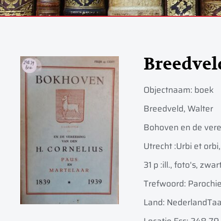
Breedvel
Objectnaam:
boek
Breedveld, Walter
Bohoven en de veree
Utrecht :
Urbi et orbi,
31 p :
ill., foto's, zwar
Trefwoord: Parochi
Land: Nederland
Taa