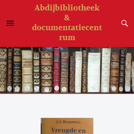
Abdijbibliotheek
&
documentatiecent
rum