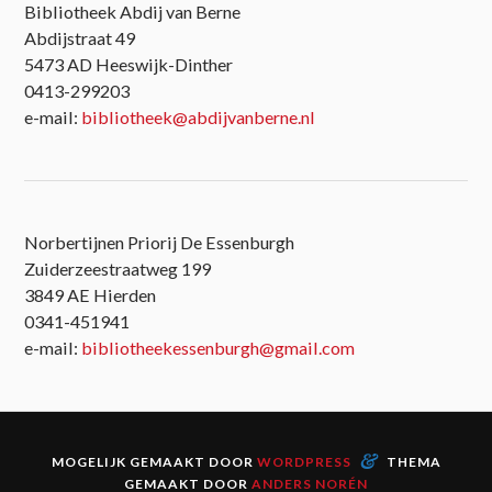
Bibliotheek Abdij van Berne
Abdijstraat 49
5473 AD Heeswijk-Dinther
0413-299203
e-mail:
bibliotheek@abdijvanberne.nl
Norbertijnen Priorij De Essenburgh
Zuiderzeestraatweg 199
3849 AE Hierden
0341-451941
e-mail:
bibliotheekessenburgh@gmail.com
&
MOGELIJK GEMAAKT DOOR
WORDPRESS
THEMA
GEMAAKT DOOR
ANDERS NORÉN