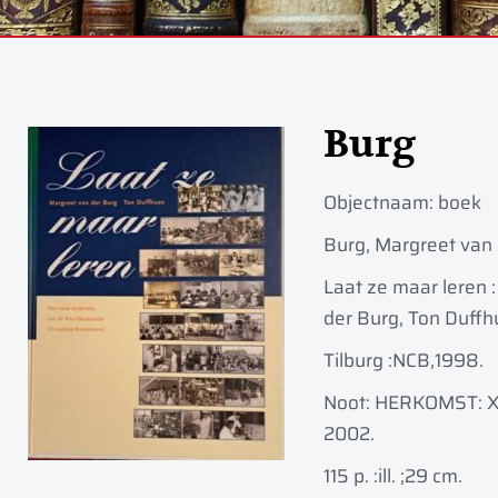
Burg
Objectnaam:
boek
Burg, Margreet van 
Laat ze maar leren 
der Burg, Ton Duffhues
Tilburg :
NCB,
1998.
Noot: HERKOMST: Xa
2002.
115 p. :
ill. ;
29 cm.