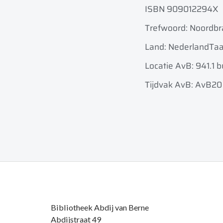
ISBN 909012294X
Trefwoord: Noordbr
Land: Nederland
Taa
Locatie AvB: 941.1 bu
Tijdvak AvB: AvB20
Bibliotheek Abdij van Berne
Abdijstraat 49