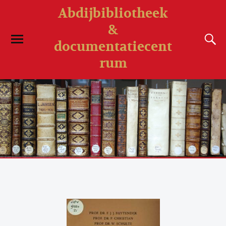
Abdijbibliotheek
&
documentatiecent
rum