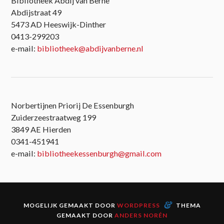
Bibliotheek Abdij van Berne
Abdijstraat 49
5473 AD Heeswijk-Dinther
0413-299203
e-mail:
bibliotheek@abdijvanberne.nl
Norbertijnen Priorij De Essenburgh
Zuiderzeestraatweg 199
3849 AE Hierden
0341-451941
e-mail:
bibliotheekessenburgh@gmail.com
&
MOGELIJK GEMAAKT DOOR
WORDPRESS
THEMA
GEMAAKT DOOR
ANDERS NORÉN