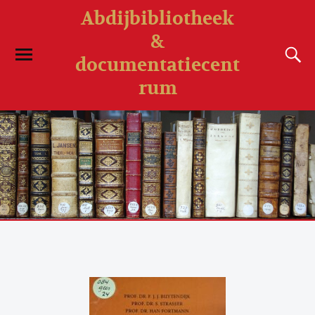
Abdijbibliotheek
&
documentatiecent
rum