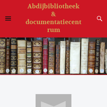
Abdijbibliotheek
&
documentatiecent
rum