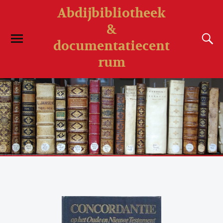
Abdijbibliotheek
&
documentatiecent
rum