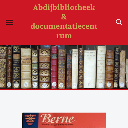
Abdijbibliotheek
&
documentatiecent
rum