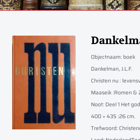
Dankelm
Objectnaam:
boek
Dankelman, J.L.F.
Christen nu : levensv
Maaseik :
Romen & 
Noot: Deel 1 Het god
400 + 435 :
26 cm.
Trefwoord: Christe