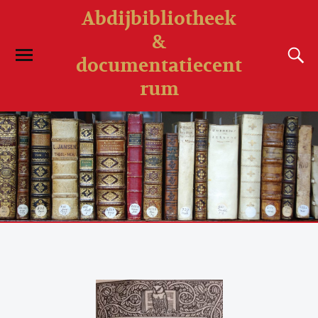
Abdijbibliotheek
&
documentatiecent
rum