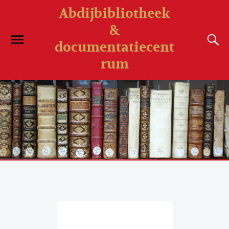
Abdijbibliotheek
&
documentatiecent
rum