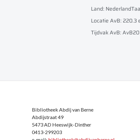
Land: Nederland
Taa
Locatie AvB: 220.3 
Tijdvak AvB: AvB20
Bibliotheek Abdij van Berne
Abdijstraat 49
5473 AD Heeswijk-Dinther
0413-299203
e-mail:
bibliotheek@abdijvanberne.nl