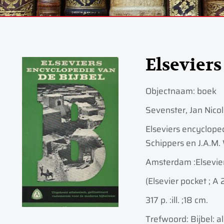
Elseviers
Objectnaam:
boek
Sevenster, Jan Nico
Elseviers encycloped
Schippers en J.A.M
Amsterdam :
Elsevie
(Elsevier pocket ; A 
317 p. :
ill. ;
18 cm.
Trefwoord: Bijbel: a