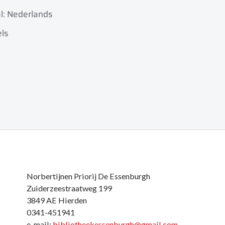
l: Nederlands
els
Norbertijnen Priorij De Essenburgh
Zuiderzeestraatweg 199
3849 AE Hierden
0341-451941
e-mail:
bibliotheekessenburgh@gmail.com