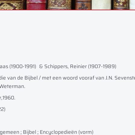
laas (1900-1991)
& Schippers, Reinier (1907-1989)
ie van de Bijbel / met een woord vooraf van J.N. Sevenster
. Weterman.
r,
1960.
22)
lgemeen ; Bijbel ; Encyclopediee͏̈n (vorm)