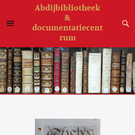
Abdijbibliotheek
&
documentatiecent
rum