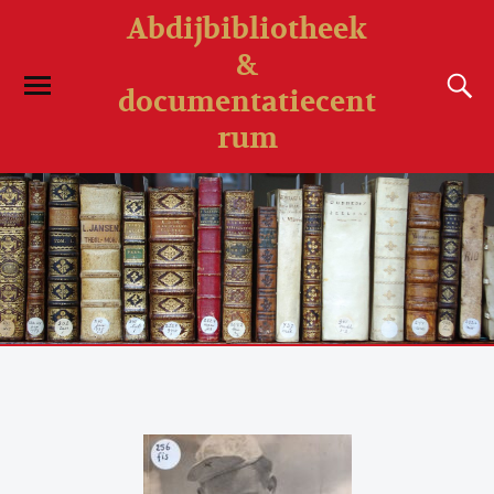
Abdijbibliotheek
&
documentatiecent
rum