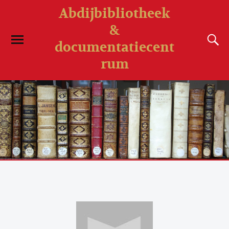
Abdijbibliotheek
&
documentatiecent
rum