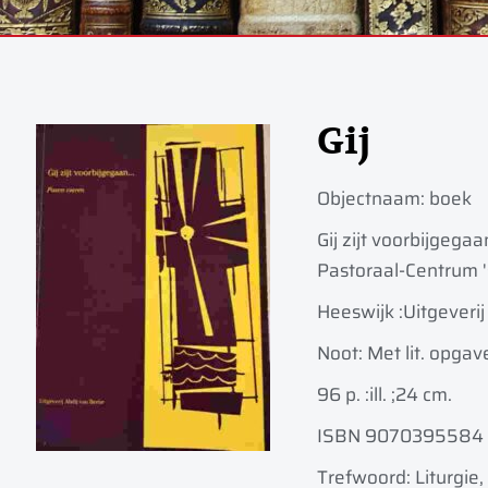
Gij
Objectnaam:
boek
Gij zijt voorbijgega
Pastoraal-Centrum 
Heeswijk :
Uitgeverij
Noot: Met lit. opgav
96 p. :
ill. ;
24 cm.
ISBN 9070395584
Trefwoord: Liturgi