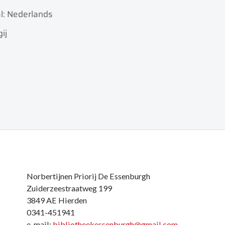
l: Nederlands
ij
Norbertijnen Priorij De Essenburgh
Zuiderzeestraatweg 199
3849 AE Hierden
0341-451941
e-mail:
bibliotheekessenburgh@gmail.com