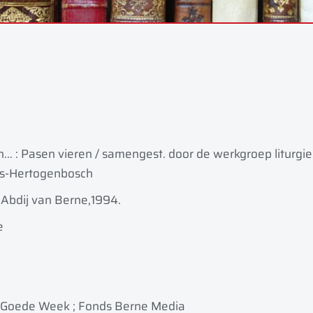
an... : Pasen vieren / samengest. door de werkgroep liturg
's-Hertogenbosch
 Abdij van Berne,
1994.
e
e, Goede Week ; Fonds Berne Media