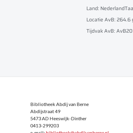
Land: Nederland
Taa
Locatie AvB: 264.6 g
Tijdvak AvB: AvB20
Bibliotheek Abdij van Berne
Abdijstraat 49
5473 AD Heeswijk-Dinther
0413-299203
e-mail:
bibliotheek@abdijvanberne.nl