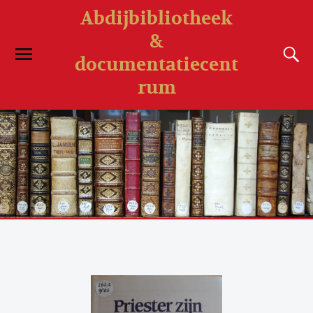
Abdijbibliotheek
&
documentatiecent
rum