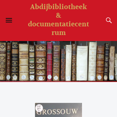
Abdijbibliotheek
&
documentatiecent
rum