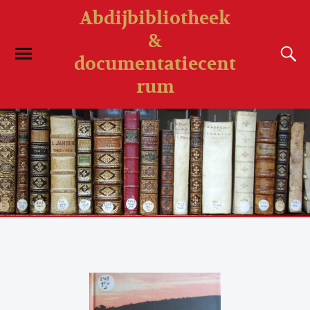
Abdijbibliotheek
&
documentatiecent
rum