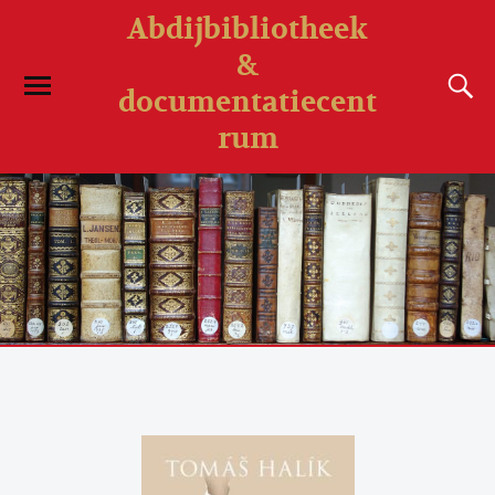
Abdijbibliotheek
&
documentatiecent
rum