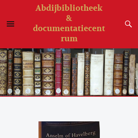
Abdijbibliotheek
&
documentatiecent
rum