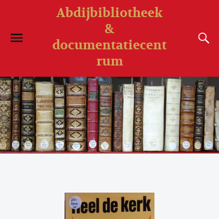
Abdijbibliotheek
&
documentatiecent
rum