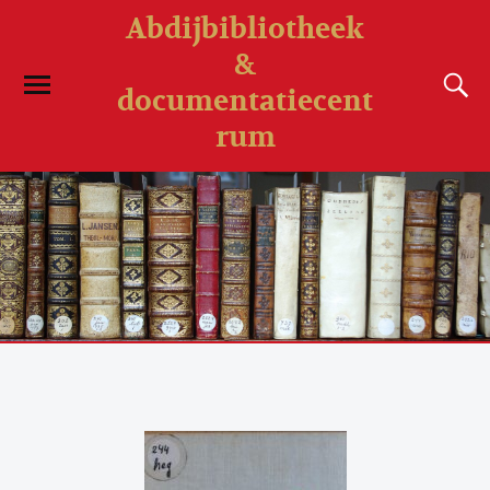
Abdijbibliotheek
&
documentatiecent
rum