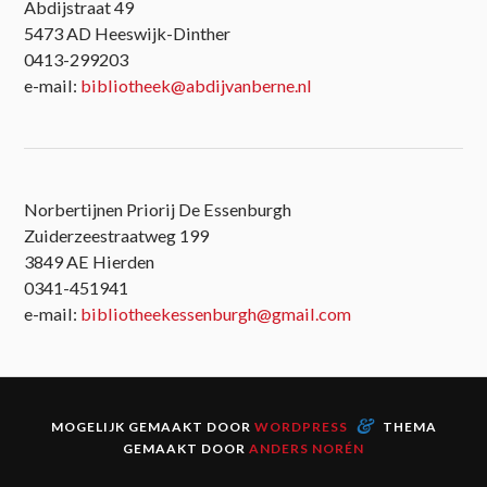
Abdijstraat 49
5473 AD Heeswijk-Dinther
0413-299203
e-mail:
bibliotheek@abdijvanberne.nl
Norbertijnen Priorij De Essenburgh
Zuiderzeestraatweg 199
3849 AE Hierden
0341-451941
e-mail:
bibliotheekessenburgh@gmail.com
&
MOGELIJK GEMAAKT DOOR
WORDPRESS
THEMA
GEMAAKT DOOR
ANDERS NORÉN