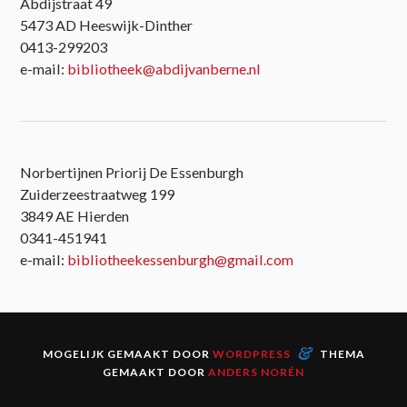
Abdijstraat 49
5473 AD Heeswijk-Dinther
0413-299203
e-mail:
bibliotheek@abdijvanberne.nl
Norbertijnen Priorij De Essenburgh
Zuiderzeestraatweg 199
3849 AE Hierden
0341-451941
e-mail:
bibliotheekessenburgh@gmail.com
&
MOGELIJK GEMAAKT DOOR
WORDPRESS
THEMA
GEMAAKT DOOR
ANDERS NORÉN