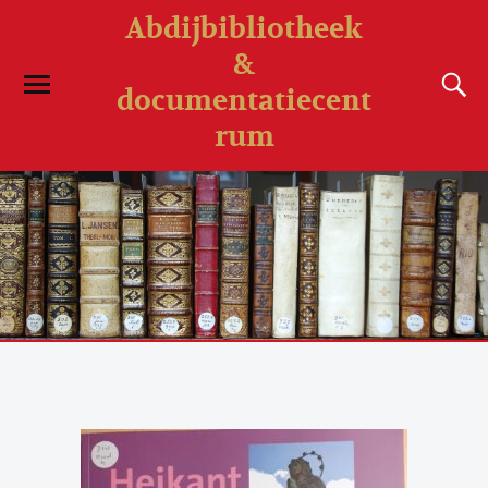
Abdijbibliotheek
&
documentatiecent
rum