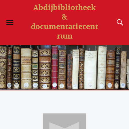
Abdijbibliotheek
&
documentatiecent
rum