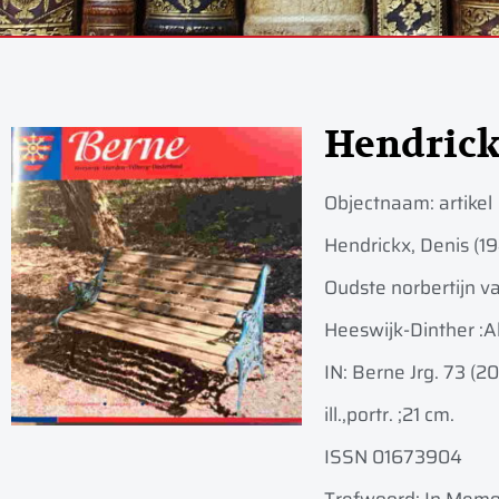
Hendric
Objectnaam:
artikel
Hendrickx, Denis (1
Oudste norbertijn v
Heeswijk-Dinther :
A
IN: Berne Jrg. 73 (2
ill.,portr. ;
21 cm.
ISSN 01673904