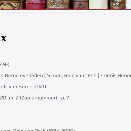
kx
949-)
an Berne overleden [ Simon, Rien van Osch ] / Denis Hend
bdij van Berne,
2020.
020) nr. 2 (Zomernummer) - p. 7