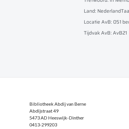
Trefwoord: In Memo
Land: Nederland
Taa
Locatie AvB: 051 be
Tijdvak AvB: AvB21
Bibliotheek Abdij van Berne
Abdijstraat 49
5473 AD Heeswijk-Dinther
0413-299203