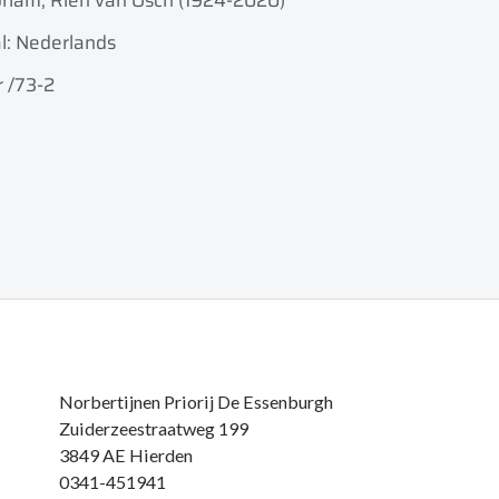
riam, Rien van Osch (1924-2020)
l: Nederlands
r /73-2
Norbertijnen Priorij De Essenburgh
Zuiderzeestraatweg 199
3849 AE Hierden
0341-451941