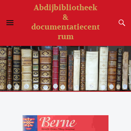
Abdijbibliotheek
&
documentatiecent
rum