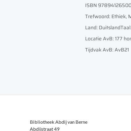
ISBN 9789412650
Trefwoord: Ethiek,
Land: Duitsland
Taal
Locatie AvB: 177 ho
Tijdvak AvB: AvB21
Bibliotheek Abdij van Berne
Abdijstraat 49