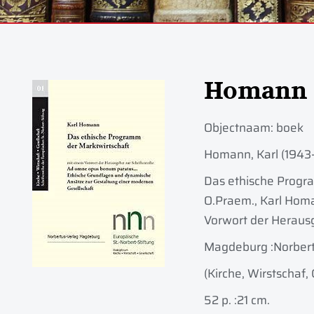
Homann
Objectnaam:
boek
Homann, Karl (1943-
Das ethische Progra
O.Praem., Karl Homan
Vorwort der Herausg
Magdeburg :
Norbert
(Kirche, Wirstschaf,
52 p. :
21 cm.