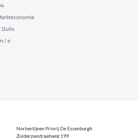
04
 Markteconomie
: Duits
m / e
Norbertijnen Priorij De Essenburgh
Zuiderzeestraatweg 199