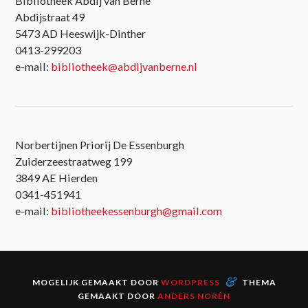
Bibliotheek Abdij van Berne
Abdijstraat 49
5473 AD Heeswijk-Dinther
0413-299203
e-mail:
bibliotheek@abdijvanberne.nl
Norbertijnen Priorij De Essenburgh
Zuiderzeestraatweg 199
3849 AE Hierden
0341-451941
e-mail:
bibliotheekessenburgh@gmail.com
&
MOGELIJK GEMAAKT DOOR
WORDPRESS
THEMA
GEMAAKT DOOR
ANDERS NORÉN