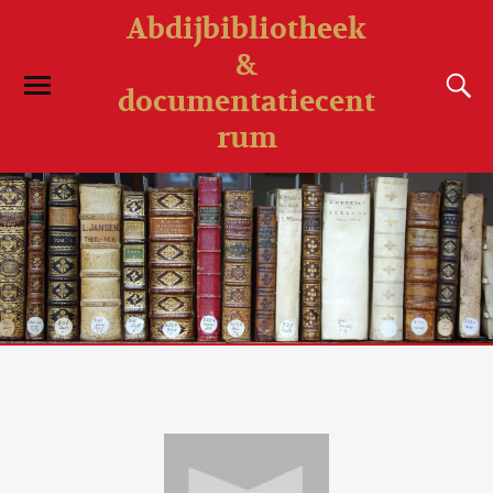
Abdijbibliotheek
&
documentatiecent
rum