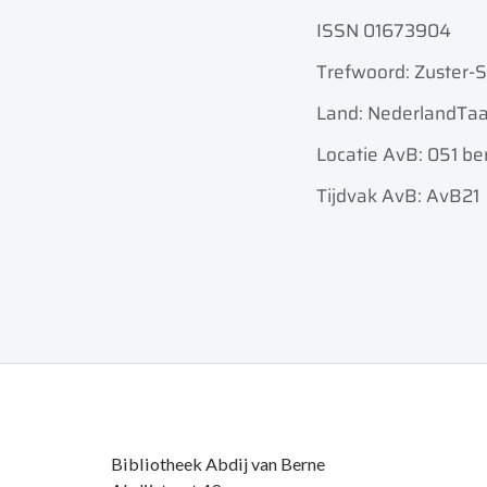
ISSN 01673904
Trefwoord: Zuster-S
Land: Nederland
Taa
Locatie AvB: 051 ber
Tijdvak AvB: AvB21
Bibliotheek Abdij van Berne