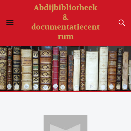
Abdijbibliotheek
&
documentatiecent
rum