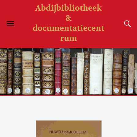
Abdijbibliotheek
&
documentatiecent
rum