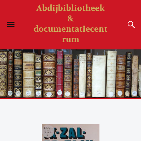
Abdijbibliotheek
&
documentatiecent
rum